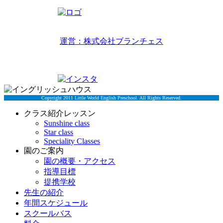
リトルワールドイングリッシュハウス
運営：株式会社ブランチェス
〒814-0022福岡市早良区原7丁目2-5
TEL 092-834-6266
Copyright 2011 Little World English Preschool. All Rights Reserved.
クラス紹介レッスン
Sunshine class
Star class
Speciality Classes
園のご案内
園の概要・アクセス
指導目標
提携学校
先生の紹介
年間スケジュール
スクールバス