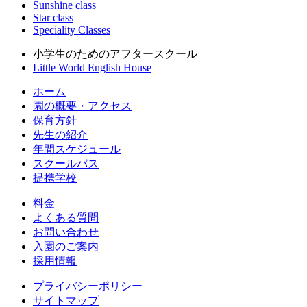
Sunshine class
Star class
Speciality Classes
小学生のためのアフタースクール
Little World English House
ホーム
園の概要・アクセス
保育方針
先生の紹介
年間スケジュール
スクールバス
提携学校
料金
よくある質問
お問い合わせ
入園のご案内
採用情報
プライバシーポリシー
サイトマップ