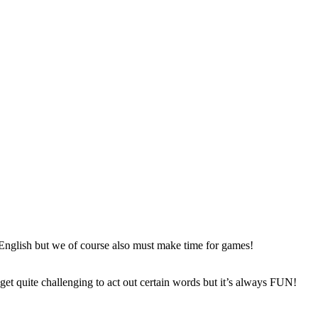
English
but we of course also must make time for games!
n get quite challenging to act out certain words but it’s always FUN!