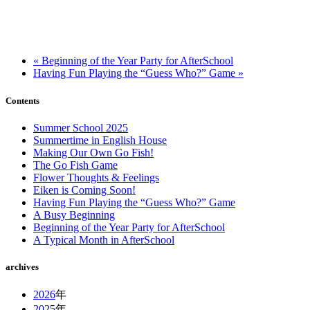
« Beginning of the Year Party for AfterSchool
Having Fun Playing the “Guess Who?” Game »
Contents
Summer School 2025
Summertime in English House
Making Our Own Go Fish!
The Go Fish Game
Flower Thoughts & Feelings
Eiken is Coming Soon!
Having Fun Playing the “Guess Who?” Game
A Busy Beginning
Beginning of the Year Party for AfterSchool
A Typical Month in AfterSchool
archives
2026
年
2025
年