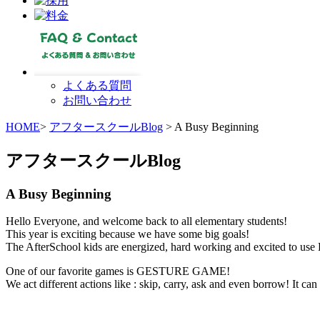
よくある質問
お問い合わせ
HOME
>
アフタースクールBlog
> A Busy Beginning
アフタースクールBlog
A Busy Beginning
Hello Everyone, and welcome back to all elementary students!
This year is exciting because we have some big goals!
The AfterSchool kids are energized, hard working and excited to use 
One of our favorite games is GESTURE GAME!
We act different actions like : skip, carry, ask and even borrow! It ca