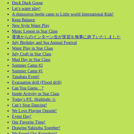
Duck Duck Goose
Let’s water play!
A rhinoceros beetle came to Little world International Kids!
Keep Balance
New Style Water Play
Music Lesson in Star Class
香港からのインターン生が実習を無事に終了いたしました
July Birthday and Sea Animal Festival
Water Play in Star Class
July Craft in Star Class
Mud Day in Star Class
Summer Camp #2
Summer Camp #1
Tanabata Event!
Evacuation drill (Flood drill)
Can You Guess…?
Inside Activity in Star Class
Today’s P.E. Highlight ☆
Can’t Stop Dancing!
We Love Playing Outside!
Event Day!
Our Favorite Time!
Drawing Yakisoba Together!
We Found Our Koinobori!