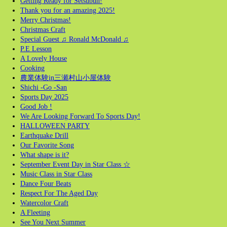
Getting Ready for Setsubun!
Thank you for an amazing 2025!
Merry Christmas!
Christmas Craft
Special Guest ♫ Ronald McDonald ♫
P.E Lesson
A Lovely House
Cooking
農業体験in三瀬村山小屋体験
Shichi -Go -San
Sports Day 2025
Good Job !
We Are Looking Forward To Sports Day!
HALLOWEEN PARTY
Earthquake Drill
Our Favorite Song
What shape is it?
September Event Day in Star Class ☆
Music Class in Star Class
Dance Four Beats
Respect For The Aged Day
Watercolor Craft
A Fleeting
See You Next Summer