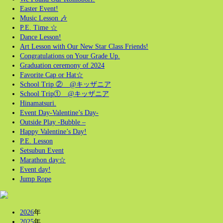
Easter Event!
Music Lesson 🎶
P.E. Time ☆
Dance Lesson!
Art Lesson with Our New Star Class Friends!
Congratulations on Your Grade Up.
Graduation ceremony of 2024
Favorite Cap or Hat☆
School Trip ② @キッザニア
School Trip① @キッザニア
Hinamatsuri.
Event Day-Valentine’s Day-
Outside Play -Bubble –
Happy Valentine’s Day!
P.E. Lesson
Setsubun Event
Marathon day☆
Event day!
Jump Rope
2026
年
2025
年