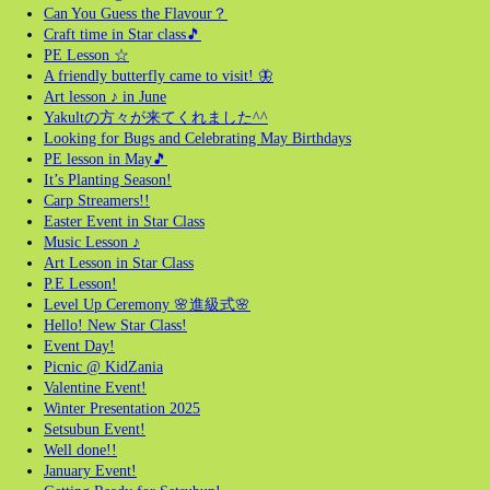
Can You Guess the Flavour？
Craft time in Star class🎵
PE Lesson ☆
A friendly butterfly came to visit! 🦋
Art lesson ♪ in June
Yakultの方々が来てくれました^^
Looking for Bugs and Celebrating May Birthdays
PE lesson in May🎵
It’s Planting Season!
Carp Streamers!!
Easter Event in Star Class
Music Lesson ♪
Art Lesson in Star Class
P.E Lesson!
Level Up Ceremony 🌸進級式🌸
Hello! New Star Class!
Event Day!
Picnic @ KidZania
Valentine Event!
Winter Presentation 2025
Setsubun Event!
Well done!!
January Event!