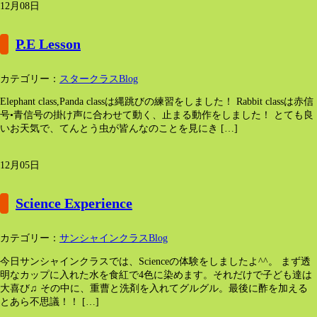
12月08日
P.E Lesson
カテゴリー：
スタークラスBlog
Elephant class,Panda classは縄跳びの練習をしました！ Rabbit classは赤信
号•青信号の掛け声に合わせて動く、止まる動作をしました！ とても良
いお天気で、てんとう虫が皆んなのことを見にき […]
12月05日
Science Experience
カテゴリー：
サンシャインクラスBlog
今日サンシャインクラスでは、Scienceの体験をしましたよ^^。 まず透
明なカップに入れた水を食紅で4色に染めます。それだけで子ども達は
大喜び♫ その中に、重曹と洗剤を入れてグルグル。最後に酢を加える
とあら不思議！！ […]