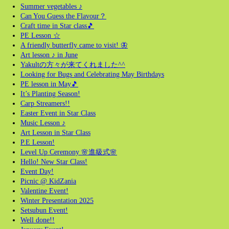
Summer vegetables ♪
Can You Guess the Flavour？
Craft time in Star class🎵
PE Lesson ☆
A friendly butterfly came to visit! 🦋
Art lesson ♪ in June
Yakultの方々が来てくれました^^
Looking for Bugs and Celebrating May Birthdays
PE lesson in May🎵
It’s Planting Season!
Carp Streamers!!
Easter Event in Star Class
Music Lesson ♪
Art Lesson in Star Class
P.E Lesson!
Level Up Ceremony 🌸進級式🌸
Hello! New Star Class!
Event Day!
Picnic @ KidZania
Valentine Event!
Winter Presentation 2025
Setsubun Event!
Well done!!