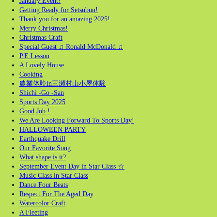
January Event!
Getting Ready for Setsubun!
Thank you for an amazing 2025!
Merry Christmas!
Christmas Craft
Special Guest ♫ Ronald McDonald ♫
P.E Lesson
A Lovely House
Cooking
農業体験in三瀬村山小屋体験
Shichi -Go -San
Sports Day 2025
Good Job !
We Are Looking Forward To Sports Day!
HALLOWEEN PARTY
Earthquake Drill
Our Favorite Song
What shape is it?
September Event Day in Star Class ☆
Music Class in Star Class
Dance Four Beats
Respect For The Aged Day
Watercolor Craft
A Fleeting