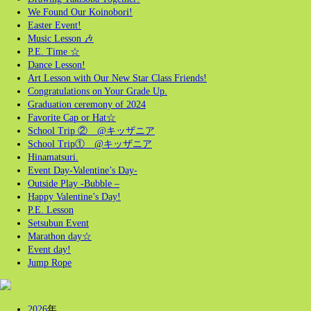
We Found Our Koinobori!
Easter Event!
Music Lesson 🎶
P.E. Time ☆
Dance Lesson!
Art Lesson with Our New Star Class Friends!
Congratulations on Your Grade Up.
Graduation ceremony of 2024
Favorite Cap or Hat☆
School Trip ② @キッザニア
School Trip① @キッザニア
Hinamatsuri.
Event Day-Valentine’s Day-
Outside Play -Bubble –
Happy Valentine’s Day!
P.E. Lesson
Setsubun Event
Marathon day☆
Event day!
Jump Rope
2026
年