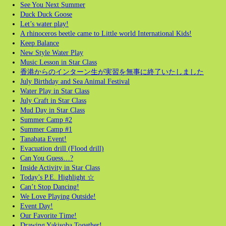
See You Next Summer
Duck Duck Goose
Let’s water play!
A rhinoceros beetle came to Little world International Kids!
Keep Balance
New Style Water Play
Music Lesson in Star Class
香港からのインターン生が実習を無事に終了いたしました
July Birthday and Sea Animal Festival
Water Play in Star Class
July Craft in Star Class
Mud Day in Star Class
Summer Camp #2
Summer Camp #1
Tanabata Event!
Evacuation drill (Flood drill)
Can You Guess…?
Inside Activity in Star Class
Today’s P.E. Highlight ☆
Can’t Stop Dancing!
We Love Playing Outside!
Event Day!
Our Favorite Time!
Drawing Yakisoba Together!