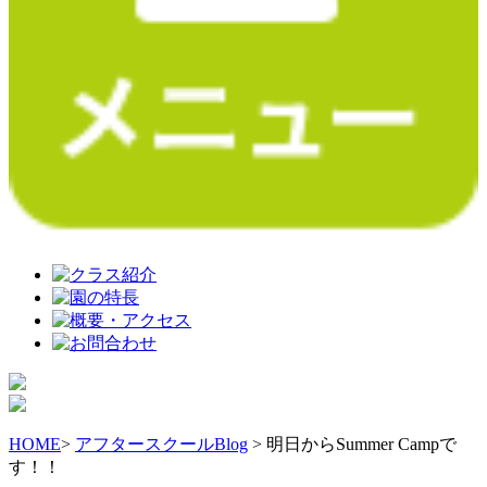
HOME
>
アフタースクールBlog
> 明日からSummer Campで
す！！