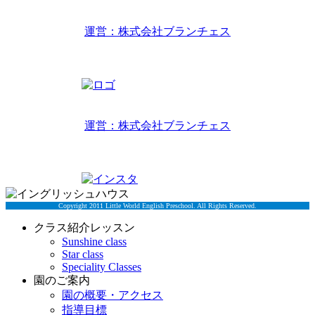
リトルワールドインターナショナルキッズ
運営：株式会社ブランチェス
〒814-0022福岡市早良区原7丁目2-14
TEL 092-407-6533
リトルワールドイングリッシュハウス
運営：株式会社ブランチェス
〒814-0022福岡市早良区原7丁目2-5
TEL 092-834-6266
Copyright 2011 Little World English Preschool. All Rights Reserved.
クラス紹介レッスン
Sunshine class
Star class
Speciality Classes
園のご案内
園の概要・アクセス
指導目標