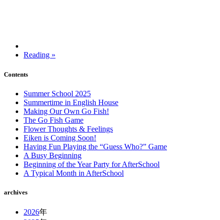
Reading »
Contents
Summer School 2025
Summertime in English House
Making Our Own Go Fish!
The Go Fish Game
Flower Thoughts & Feelings
Eiken is Coming Soon!
Having Fun Playing the “Guess Who?” Game
A Busy Beginning
Beginning of the Year Party for AfterSchool
A Typical Month in AfterSchool
archives
2026
年