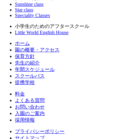
Sunshine class
Star class
Speciality Classes
小学生のためのアフタースクール
Little World English House
ホーム
園の概要・アクセス
保育方針
先生の紹介
年間スケジュール
スクールバス
提携学校
料金
よくある質問
お問い合わせ
入園のご案内
採用情報
プライバシーポリシー
サイトマップ