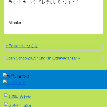
English Houseにてお待ちしています＾＾
Mihoko
« Easter Hatづくり
Open School2015 “English Extravaganza” »