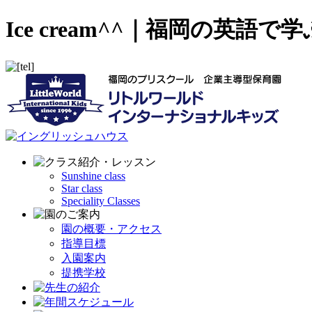
Ice cream^^｜福岡の
Sunshine class
Star class
Speciality Classes
園の概要・アクセス
指導目標
入園案内
提携学校