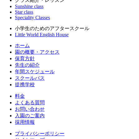
クラス紹介・レッスン
Sunshine class
Star class
Speciality Classes
小学生のためのアフタースクール
Little World English House
ホーム
園の概要・アクセス
保育方針
先生の紹介
年間スケジュール
スクールバス
提携学校
料金
よくある質問
お問い合わせ
入園のご案内
採用情報
プライバシーポリシー