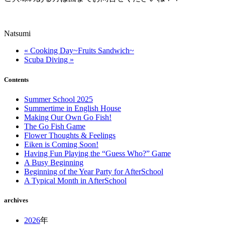
Natsumi
« Cooking Day~Fruits Sandwich~
Scuba Diving »
Contents
Summer School 2025
Summertime in English House
Making Our Own Go Fish!
The Go Fish Game
Flower Thoughts & Feelings
Eiken is Coming Soon!
Having Fun Playing the “Guess Who?” Game
A Busy Beginning
Beginning of the Year Party for AfterSchool
A Typical Month in AfterSchool
archives
2026
年