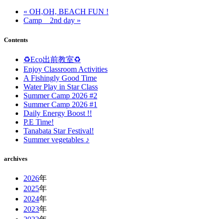
« OH,OH, BEACH FUN !
Camp 2nd day »
Contents
♻️Eco出前教室♻️
Enjoy Classroom Activities
A Fishingly Good Time
Water Play in Star Class
Summer Camp 2026 #2
Summer Camp 2026 #1
Daily Energy Boost !!
P.E Time!
Tanabata Star Festival!
Summer vegetables ♪
archives
2026
年
2025
年
2024
年
2023
年