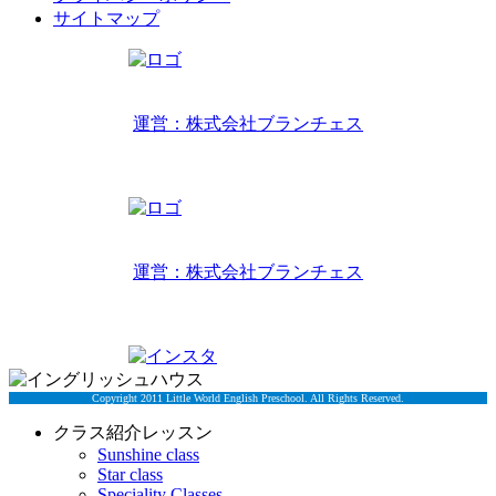
サイトマップ
リトルワールドインターナショナルキッズ
運営：株式会社ブランチェス
〒814-0022福岡市早良区原7丁目2-14
TEL 092-407-6533
リトルワールドイングリッシュハウス
運営：株式会社ブランチェス
〒814-0022福岡市早良区原7丁目2-5
TEL 092-834-6266
Copyright 2011 Little World English Preschool. All Rights Reserved.
クラス紹介レッスン
Sunshine class
Star class
Speciality Classes