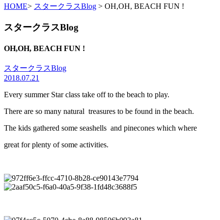
HOME
>
スタークラスBlog
> OH,OH, BEACH FUN !
スタークラスBlog
OH,OH, BEACH FUN !
スタークラスBlog
2018.07.21
Every summer Star class take off to the beach to play.
There are so many natural treasures to be found in the beach.
The kids gathered some seashells and pinecones which where
great for plenty of some activities.