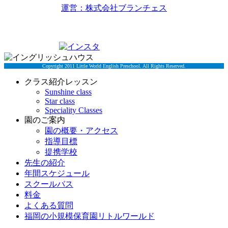
運営：株式会社ブランチェス
〒814-0022福岡市早良区原7丁目2-5
TEL 092-834-6266
Copyright 2011 Little World English Preschool. All Rights Reserved.
クラス紹介レッスン
Sunshine class
Star class
Speciality Classes
園のご案内
園の概要・アクセス
指導目標
提携学校
先生の紹介
年間スケジュール
スクールバス
料金
よくある質問
福岡の小規模保育園リトルワールド