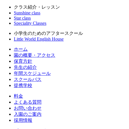
クラス紹介・レッスン
Sunshine class
Star class
Speciality Classes
小学生のためのアフタースクール
Little World English House
ホーム
園の概要・アクセス
保育方針
先生の紹介
年間スケジュール
スクールバス
提携学校
料金
よくある質問
お問い合わせ
入園のご案内
採用情報