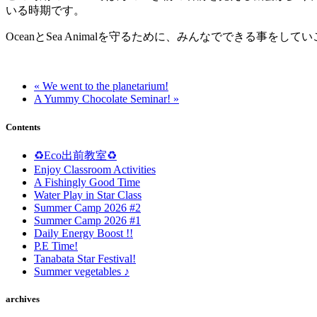
いる時期です。
OceanとSea Animalを守るために、みんなでできる事をして
« We went to the planetarium!
A Yummy Chocolate Seminar! »
Contents
♻️Eco出前教室♻️
Enjoy Classroom Activities
A Fishingly Good Time
Water Play in Star Class
Summer Camp 2026 #2
Summer Camp 2026 #1
Daily Energy Boost !!
P.E Time!
Tanabata Star Festival!
Summer vegetables ♪
archives