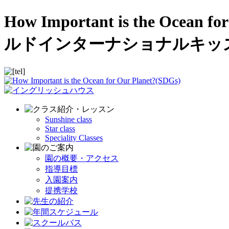
How Important is the O
ルドインターナショナルキッ
Sunshine class
Star class
Speciality Classes
園の概要・アクセス
指導目標
入園案内
提携学校