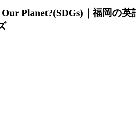
cean for Our Planet?(SD
ズ