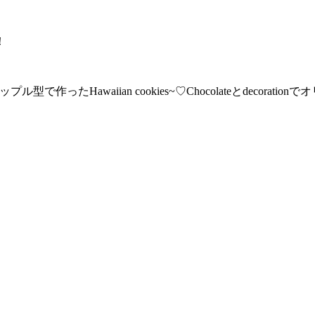
！
作ったHawaiian cookies~♡Chocolateとdecora