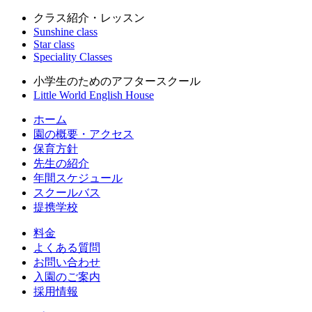
クラス紹介・レッスン
Sunshine class
Star class
Speciality Classes
小学生のためのアフタースクール
Little World English House
ホーム
園の概要・アクセス
保育方針
先生の紹介
年間スケジュール
スクールバス
提携学校
料金
よくある質問
お問い合わせ
入園のご案内
採用情報