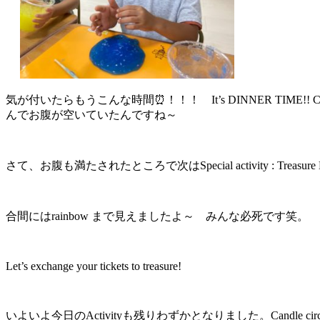
気が付いたらもうこんな時間⏰！！！ It’s DINNER TIME!! Ca
んでお腹が空いていたんですね～
さて、お腹も満たされたところで次はSpecial activity : Treasure Hu
合間にはrainbow まで見えましたよ～ みんな必死です笑。
Let’s exchange your tickets to treasure!
いよいよ今日のActivityも残りわずかとなりました。Can