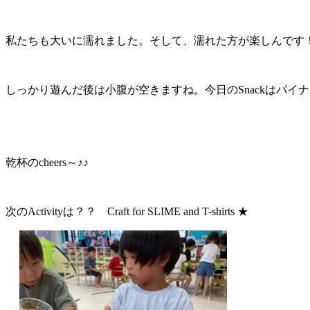
私たちも大いに濡れました。そして、濡れた方が楽しんです
しっかり遊んだ後は小腹が空きますね。今日のSnackはパイナップル型で
乾杯のcheers～♪♪
次のActivityは？？ Craft for SLIME and T-shirts ★