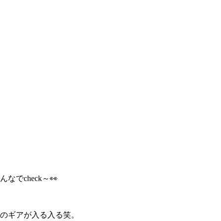
なでcheck～👀
遊びのギアが入る入る笑。