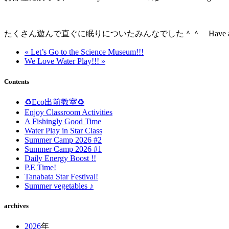
たくさん遊んで直ぐに眠りについたみんなでした＾＾ Have a nice
« Let’s Go to the Science Museum!!!
We Love Water Play!!! »
Contents
♻️Eco出前教室♻️
Enjoy Classroom Activities
A Fishingly Good Time
Water Play in Star Class
Summer Camp 2026 #2
Summer Camp 2026 #1
Daily Energy Boost !!
P.E Time!
Tanabata Star Festival!
Summer vegetables ♪
archives
2026
年