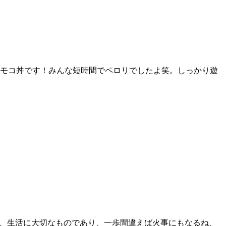
○○？？今日のご飯はロコモコ丼です！みんな短時間でペロリでしたよ笑。しっかり遊
感じつつ、生活に大切なものであり、一歩間違えば火事にもなるね、