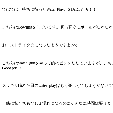
ではでは、待ちに待ったWater Play、START☆★！！
こちらはBowlingをしています。真っ直ぐにボールがなかなか進ま
お！ストライク☆になったようですよ(^^)
こちらはwater gunをやって的のピンをたたています
Good job!!!
スッキリ晴れた日のwater playはもう楽しくてしょうがない
一緒に私たちもびしょ濡れになるのにそんなに時間は要りま