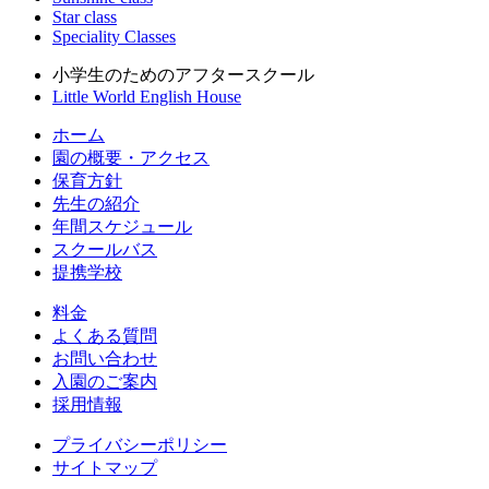
Star class
Speciality Classes
小学生のためのアフタースクール
Little World English House
ホーム
園の概要・アクセス
保育方針
先生の紹介
年間スケジュール
スクールバス
提携学校
料金
よくある質問
お問い合わせ
入園のご案内
採用情報
プライバシーポリシー
サイトマップ