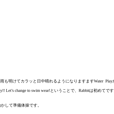
か梅雨も明けてカラッと日中晴れるようになりますますWater Pl
 play!! Let’s change to swim wear!ということで、Rab
! 体を動かして準備体操です。