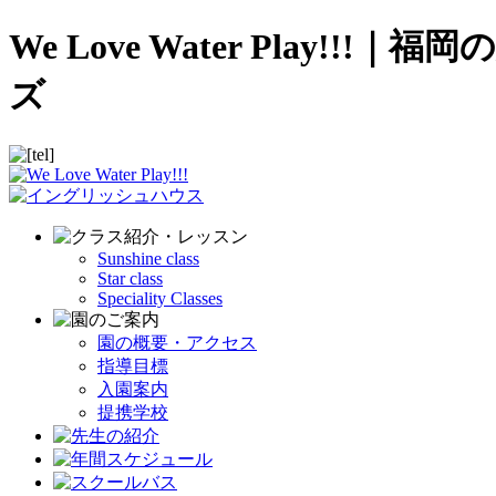
We Love Water Pla
ズ
Sunshine class
Star class
Speciality Classes
園の概要・アクセス
指導目標
入園案内
提携学校