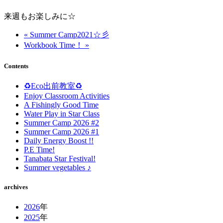
来週もお楽しみに☆
« Summer Camp2021☆彡
Workbook Time！ »
Contents
♻️Eco出前教室♻️
Enjoy Classroom Activities
A Fishingly Good Time
Water Play in Star Class
Summer Camp 2026 #2
Summer Camp 2026 #1
Daily Energy Boost !!
P.E Time!
Tanabata Star Festival!
Summer vegetables ♪
archives
2026
年
2025
年