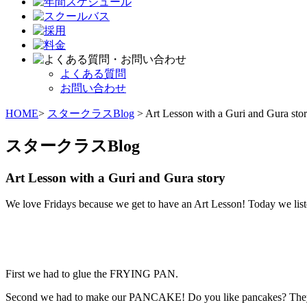
よくある質問
お問い合わせ
HOME
>
スタークラスBlog
> Art Lesson with a Guri and Gura sto
スタークラスBlog
Art Lesson with a Guri and Gura story
We love Fridays because we get to have an Art Lesson! Today we liste
First we had to glue the FRYING PAN.
Second we had to make our PANCAKE! Do you like pancakes? The