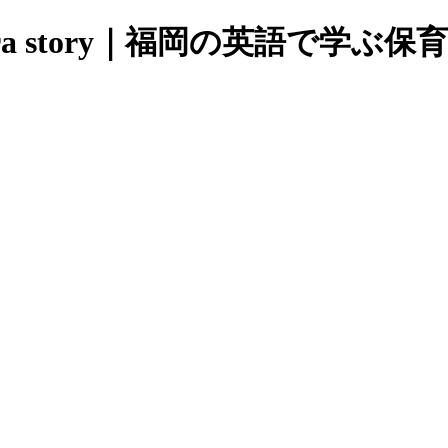
ri and Gura story｜福岡の