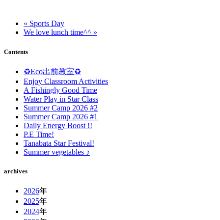
« Sports Day
We love lunch time^^ »
Contents
♻️Eco出前教室♻️
Enjoy Classroom Activities
A Fishingly Good Time
Water Play in Star Class
Summer Camp 2026 #2
Summer Camp 2026 #1
Daily Energy Boost !!
P.E Time!
Tanabata Star Festival!
Summer vegetables ♪
archives
2026
年
2025
年
2024
年