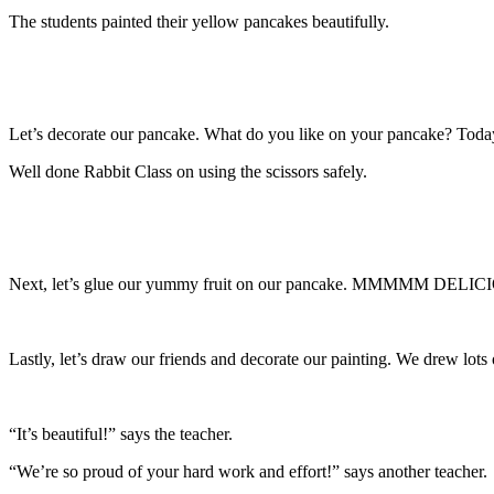
The students painted their yellow pancakes beautifully.
Let’s decorate our pancake. What do you like on your pancake? Today,
Well done Rabbit Class on using the scissors safely.
Next, let’s glue our yummy fruit on our pancake. MMMMM DELIC
Lastly, let’s draw our friends and decorate our painting. We drew lots 
“It’s beautiful!” says the teacher.
“We’re so proud of your hard work and effort!” says another teacher.