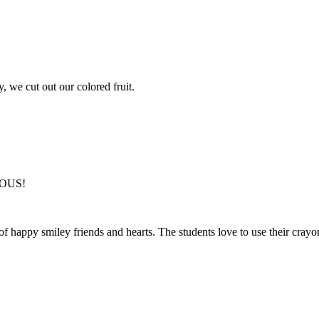
 we cut out our colored fruit.
IOUS!
of happy smiley friends and hearts. The students love to use their crayo