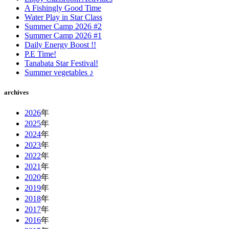
A Fishingly Good Time
Water Play in Star Class
Summer Camp 2026 #2
Summer Camp 2026 #1
Daily Energy Boost !!
P.E Time!
Tanabata Star Festival!
Summer vegetables ♪
archives
2026
年
2025
年
2024
年
2023
年
2022
年
2021
年
2020
年
2019
年
2018
年
2017
年
2016
年