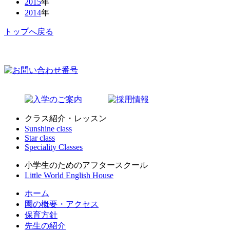
2015
年
2014
年
トップへ戻る
クラス紹介・レッスン
Sunshine class
Star class
Speciality Classes
小学生のためのアフタースクール
Little World English House
ホーム
園の概要・アクセス
保育方針
先生の紹介