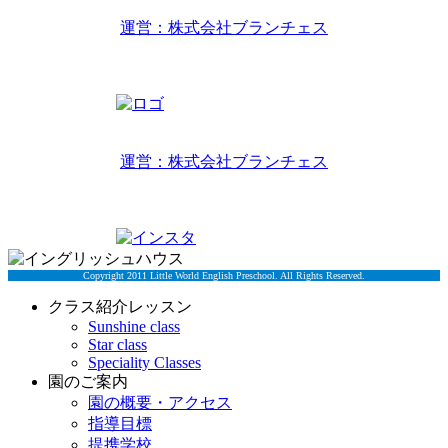
リトルワールドインターナショナルキッズ
運営：株式会社ブランチェス
〒814-0022福岡市早良区原7丁目2-14
TEL 092-407-6533
リトルワールドイングリッシュハウス
運営：株式会社ブランチェス
〒814-0022福岡市早良区原7丁目2-5
TEL 092-834-6266
Copyright 2011 Little World English Preschool. All Rights Reserved.
クラス紹介レッスン
Sunshine class
Star class
Speciality Classes
園のご案内
園の概要・アクセス
指導目標
提携学校