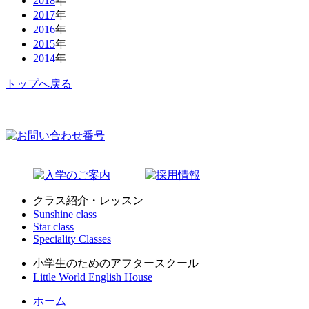
2018
年
2017
年
2016
年
2015
年
2014
年
トップへ戻る
クラス紹介・レッスン
Sunshine class
Star class
Speciality Classes
小学生のためのアフタースクール
Little World English House
ホーム