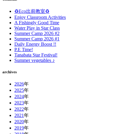
♻️Eco出前教室♻️
Enjoy Classroom Activities
A Fishingly Good Time
Water Play in Star Class
Summer Camp 2026 #2
Summer Camp 2026 #1
Daily Energy Boost !!
P.E Time!
Tanabata Star Festival!
Summer vegetables ♪
archives
2026
年
2025
年
2024
年
2023
年
2022
年
2021
年
2020
年
2019
年