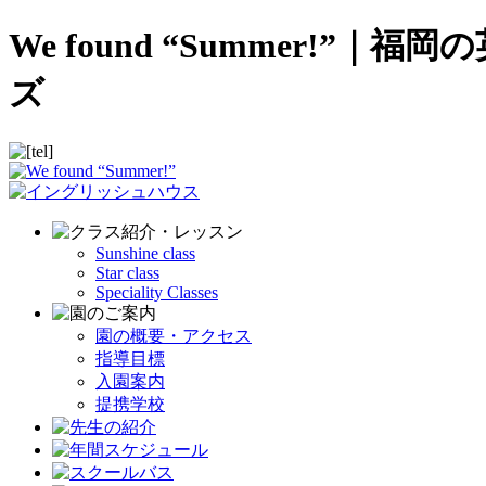
We found “Summer
ズ
Sunshine class
Star class
Speciality Classes
園の概要・アクセス
指導目標
入園案内
提携学校