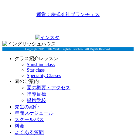
リトルワールドイングリッシュハウス
運営：株式会社ブランチェス
〒814-0022福岡市早良区原7丁目2-5
TEL 092-834-6266
Copyright 2011 Little World English Preschool. All Rights Reserved.
クラス紹介レッスン
Sunshine class
Star class
Speciality Classes
園のご案内
園の概要・アクセス
指導目標
提携学校
先生の紹介
年間スケジュール
スクールバス
料金
よくある質問