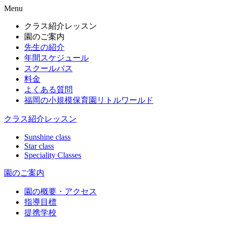
Menu
クラス紹介レッスン
園のご案内
先生の紹介
年間スケジュール
スクールバス
料金
よくある質問
福岡の小規模保育園リトルワールド
クラス紹介レッスン
Sunshine class
Star class
Speciality Classes
園のご案内
園の概要・アクセス
指導目標
提携学校