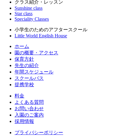
クラス紹介・レッスン
Sunshine class
Star class
Speciality Classes
小学生のためのアフタースクール
Little World English House
ホーム
園の概要・アクセス
保育方針
先生の紹介
年間スケジュール
スクールバス
提携学校
料金
よくある質問
お問い合わせ
入園のご案内
採用情報
プライバシーポリシー