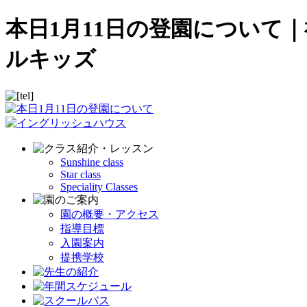
本日1月11日の登園について
ルキッズ
Sunshine class
Star class
Speciality Classes
園の概要・アクセス
指導目標
入園案内
提携学校