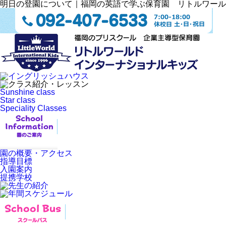
明日の登園について｜福岡の英語で学ぶ保育園 リトルワール
Sunshine class
Star class
Speciality Classes
園の概要・アクセス
指導目標
入園案内
提携学校