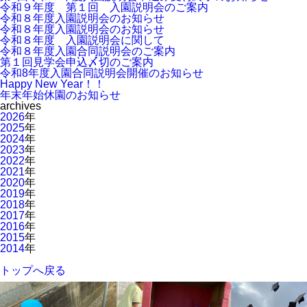
令和９年度 第１回 入園説明会のご案内
令和８年度入園説明会のお知らせ
令和８年度入園説明会のお知らせ
令和８年度 入園説明会に関して
令和８年度入園合同説明会のご案内
第１回見学会申込〆切のご案内
令和8年度入園合同説明会開催のお知らせ
Happy New Year！！
年末年始休園のお知らせ
archives
2026
年
2025
年
2024
年
2023
年
2022
年
2021
年
2020
年
2019
年
2018
年
2017
年
2016
年
2015
年
2014
年
トップへ戻る