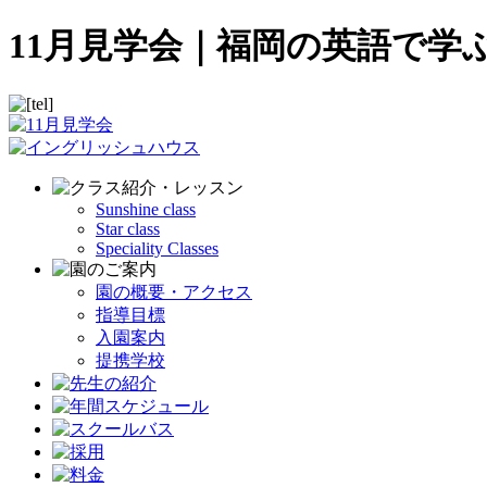
11月見学会｜福岡の英語で
Sunshine class
Star class
Speciality Classes
園の概要・アクセス
指導目標
入園案内
提携学校