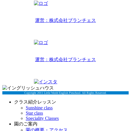
リトルワールドインターナショナルキッズ
運営：株式会社ブランチェス
〒814-0022福岡市早良区原7丁目2-14
TEL 092-407-6533
リトルワールドイングリッシュハウス
運営：株式会社ブランチェス
〒814-0022福岡市早良区原7丁目2-5
TEL 092-834-6266
Copyright 2011 Little World English Preschool. All Rights Reserved.
クラス紹介レッスン
Sunshine class
Star class
Speciality Classes
園のご案内
園の概要・アクセス