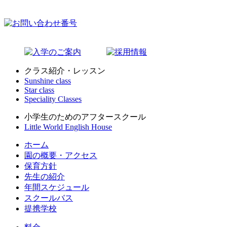
クラス紹介・レッスン
Sunshine class
Star class
Speciality Classes
小学生のためのアフタースクール
Little World English House
ホーム
園の概要・アクセス
保育方針
先生の紹介
年間スケジュール
スクールバス
提携学校