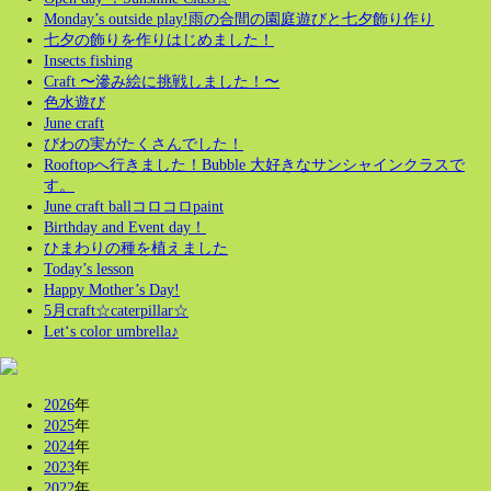
Monday’s outside play!雨の合間の園庭遊びと七夕飾り作り
七夕の飾りを作りはじめました！
Insects fishing
Craft 〜滲み絵に挑戦しました！〜
色水遊び
June craft
びわの実がたくさんでした！
Rooftopへ行きました！Bubble 大好きなサンシャインクラスで
す。
June craft ballコロコロpaint
Birthday and Event day！
ひまわりの種を植えました
Today’s lesson
Happy Mother’s Day!
5月craft☆caterpillar☆
Let‘s color umbrella♪
2026
年
2025
年
2024
年
2023
年
2022
年