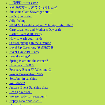
虫歯予防デーLesson
Yakultの方々が来てくれました^^
Sunshine Class Scavenger hunt!
Let’s go outside!
Jelly feeling
♫Old McDonald song and “Hungry Caterpillar”
Carp streamers and Mother’s Day craft
Easter Event &BD Party
How to wash your hands
Outside playing in the sunshine
Level Up Ceremony 🌸進級式🌸
Event Day &BD Party
Free drawing🖍️
Spring is around the corner!!
Hinamatsuri✨🎎✨
February Event ♡ Valentine ♡
Winter Presentation 2025
Setsubun in sunshine
Well done!!
January Event Sunshine class
Let’s go outside!
We are ready for Setsubun!!
Happy New Year 2026!!