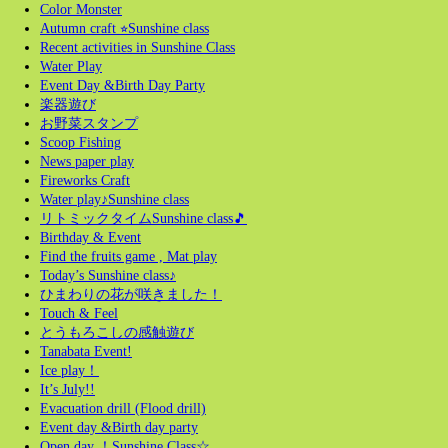
Color Monster
Autumn craft ⭐︎Sunshine class
Recent activities in Sunshine Class
Water Play
Event Day &Birth Day Party
楽器遊び
お野菜スタンプ
Scoop Fishing
News paper play
Fireworks Craft
Water play♪Sunshine class
リトミックタイムSunshine class🎵
Birthday & Event
Find the fruits game , Mat play
Today’s Sunshine class♪
ひまわりの花が咲きました！
Touch & Feel
とうもろこしの感触遊び
Tanabata Event!
Ice play！
It’s July!!
Evacuation drill (Flood drill)
Event day &Birth day party
Open day ！Sunshine Class☆