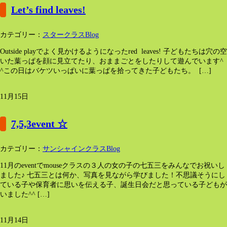
Let’s find leaves!
カテゴリー：
スタークラスBlog
Outside playでよく見かけるようになったred leaves! 子どもたちは穴の空
いた葉っぱを顔に見立てたり、おままごとをしたりして遊んでいます^
^この日はバケツいっぱいに葉っぱを拾ってきた子どもたち。 […]
11月15日
7,5,3event ☆
カテゴリー：
サンシャインクラスBlog
11月のeventでmouseクラスの３人の女の子の七五三をみんなでお祝いし
ました♪ 七五三とは何か、写真を見ながら学びました！不思議そうにし
ている子や保育者に思いを伝える子、誕生日会だと思っている子どもが
いました^^ […]
11月14日