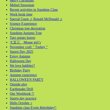
Merry Christmas!
Melted Snowman
Recent activities in Sunshine Class
Work book time
Special Guest ♫ Ronald McDonald ♫
Science Experience
Christmas tree decoration
Sunshine Autumn Tree
Taro potato leaves
七五三 Mouse girl’s
November craft “ Turkey “
Sports Day 2025
Enjoy Autumn
Halloween Day
We love bubbles!!
Birthday Party
Autumn experience
HALLOWEEN PARTY
Outside play
Earthquake Drill
Our Workbook !!
Sports day practice
Hello October ♪
Sunshine class Event &birthday!!