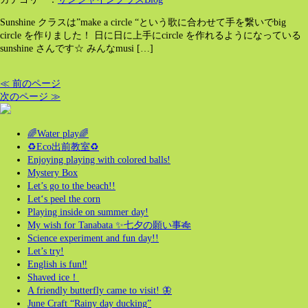
Sunshine クラスは”make a circle “という歌に合わせて手を繋いでbig
circle を作りました！ 日に日に上手にcircle を作れるようになっている
sunshine さんです☆ みんなmusi […]
≪ 前のページ
次のページ ≫
🌈Water play🌈
♻️Eco出前教室♻️
Enjoying playing with colored balls!
Mystery Box
Let’s go to the beach!!
Let‘s peel the corn
Playing inside on summer day!
My wish for Tanabata ✨七夕の願い事🎋
Science experiment and fun day!!
Let’s try!
English is fun‼️
Shaved ice！
A friendly butterfly came to visit! 🦋
June Craft “Rainy day ducking”