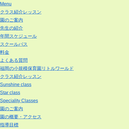
Menu
クラス紹介レッスン
園のご案内
先生の紹介
年間スケジュール
スクールバス
料金
よくある質問
福岡の小規模保育園リトルワールド
クラス紹介レッスン
Sunshine class
Star class
Speciality Classes
園のご案内
園の概要・アクセス
指導目標