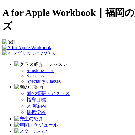
A for Apple Workb
ズ
Sunshine class
Star class
Speciality Classes
園の概要・アクセス
指導目標
入園案内
提携学校