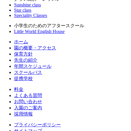
Sunshine class
Star class
Speciality Classes
小学生のためのアフタースクール
Little World English House
ホーム
園の概要・アクセス
保育方針
先生の紹介
年間スケジュール
スクールバス
提携学校
料金
よくある質問
お問い合わせ
入園のご案内
採用情報
プライバシーポリシー
サイトマップ