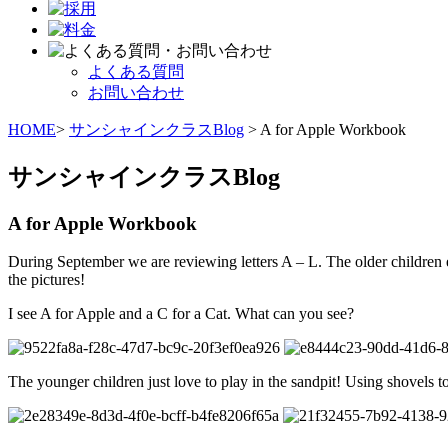
よくある質問
お問い合わせ
HOME
>
サンシャインクラスBlog
> A for Apple Workbook
サンシャインクラスBlog
A for Apple Workbook
During September we are reviewing letters A – L. The older children en
the pictures!
I see A for Apple and a C for a Cat. What can you see?
The younger children just love to play in the sandpit! Using shovels 