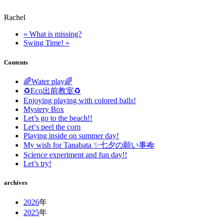
Rachel
« What is missing?
Swing Time! »
Contents
🌈Water play🌈
♻️Eco出前教室♻️
Enjoying playing with colored balls!
Mystery Box
Let’s go to the beach!!
Let‘s peel the corn
Playing inside on summer day!
My wish for Tanabata ✨七夕の願い事🎋
Science experiment and fun day!!
Let’s try!
archives
2026
年
2025
年