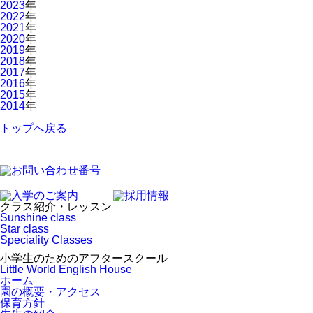
2023
年
2022
年
2021
年
2020
年
2019
年
2018
年
2017
年
2016
年
2015
年
2014
年
トップへ戻る
クラス紹介・レッスン
Sunshine class
Star class
Speciality Classes
小学生のためのアフタースクール
Little World English House
ホーム
園の概要・アクセス
保育方針