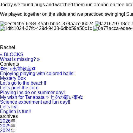
Today we found bugs and watched them run around on tree branc
We played together on the slide and we practiced swinging! Su
Rachel
« BLOCKS
What is missing? »
Contents
♻️Eco出前教室♻️
Enjoying playing with colored balls!
Mystery Box
Let’s go to the beach!!
Let‘s peel the corn
Playing inside on summer day!
My wish for Tanabata ✨七夕の願い事🎋
Science experiment and fun day!!
Let’s try!
English is fun‼️
archives
2026
年
2025
年
2024
年