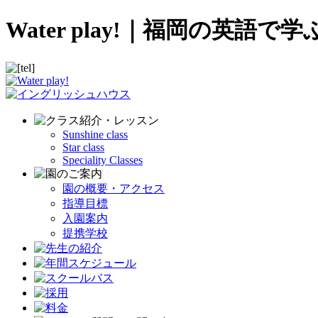
Water play!｜福岡の
Sunshine class
Star class
Speciality Classes
園の概要・アクセス
指導目標
入園案内
提携学校