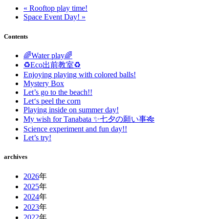
« Rooftop play time!
Space Event Day! »
Contents
🌈Water play🌈
♻️Eco出前教室♻️
Enjoying playing with colored balls!
Mystery Box
Let’s go to the beach!!
Let‘s peel the corn
Playing inside on summer day!
My wish for Tanabata ✨七夕の願い事🎋
Science experiment and fun day!!
Let’s try!
archives
2026
年
2025
年
2024
年
2023
年
2022
年