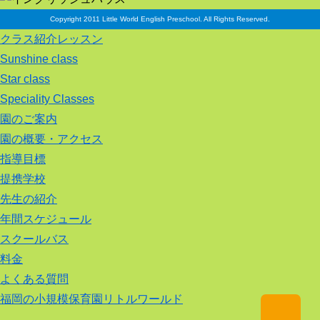
Copyright 2011 Little World English Preschool. All Rights Reserved.
クラス紹介レッスン
Sunshine class
Star class
Speciality Classes
園のご案内
園の概要・アクセス
指導目標
提携学校
先生の紹介
年間スケジュール
スクールバス
料金
よくある質問
福岡の小規模保育園リトルワールド