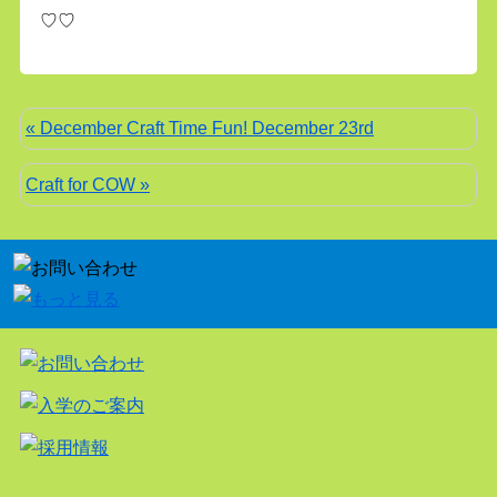
♡♡
« December Craft Time Fun! December 23rd
Craft for COW »