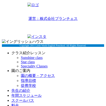
リトルワールドイングリッシュハウス
運営：株式会社ブランチェス
〒814-0022福岡市早良区原7丁目2-5
TEL 092-834-6266
Copyright 2011 Little World English Preschool. All Rights Reserved.
クラス紹介レッスン
Sunshine class
Star class
Speciality Classes
園のご案内
園の概要・アクセス
指導目標
提携学校
先生の紹介
年間スケジュール
スクールバス
料金