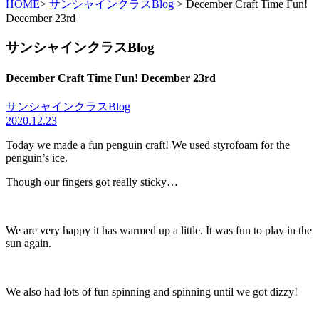
HOME
>
サンシャインクラスBlog
> December Craft Time Fun!
December 23rd
サンシャインクラスBlog
December Craft Time Fun! December 23rd
サンシャインクラスBlog
2020.12.23
Today we made a fun penguin craft! We used styrofoam for the
penguin’s ice.
Though our fingers got really sticky…
We are very happy it has warmed up a little. It was fun to play in the
sun again.
We also had lots of fun spinning and spinning until we got dizzy!