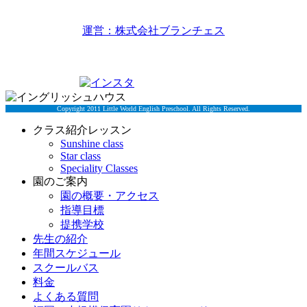
リトルワールドイングリッシュハウス
運営：株式会社ブランチェス
〒814-0022福岡市早良区原7丁目2-5
TEL 092-834-6266
Copyright 2011 Little World English Preschool. All Rights Reserved.
クラス紹介レッスン
Sunshine class
Star class
Speciality Classes
園のご案内
園の概要・アクセス
指導目標
提携学校
先生の紹介
年間スケジュール
スクールバス
料金
よくある質問