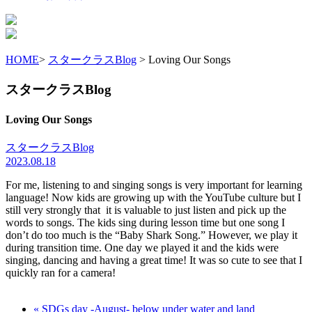
HOME
>
スタークラスBlog
> Loving Our Songs
スタークラスBlog
Loving Our Songs
スタークラスBlog
2023.08.18
For me, listening to and singing songs is very important for learning
language! Now kids are growing up with the YouTube culture but I
still very strongly that it is valuable to just listen and pick up the
words to songs. The kids sing during lesson time but one song I
don’t do too much is the “Baby Shark Song.” However, we play it
during transition time. One day we played it and the kids were
singing, dancing and having a great time! It was so cute to see that I
quickly ran for a camera!
« SDGs day -August- below under water and land