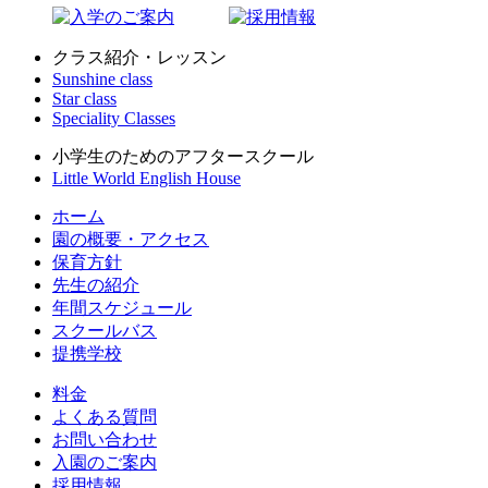
クラス紹介・レッスン
Sunshine class
Star class
Speciality Classes
小学生のためのアフタースクール
Little World English House
ホーム
園の概要・アクセス
保育方針
先生の紹介
年間スケジュール
スクールバス
提携学校
料金
よくある質問
お問い合わせ
入園のご案内
採用情報