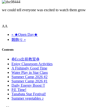
we could tell everyone was excited to watch them grow
AA
« ★Open Day★
雛飾り »
Contents
♻️Eco出前教室♻️
Enjoy Classroom Activities
A Fishingly Good Time
Water Play in Star Class
Summer Camp 2026 #2
Summer Camp 2026 #1
Daily Energy Boost !!
P.E Time!
Tanabata Star Festival!
Summer vegetables ♪