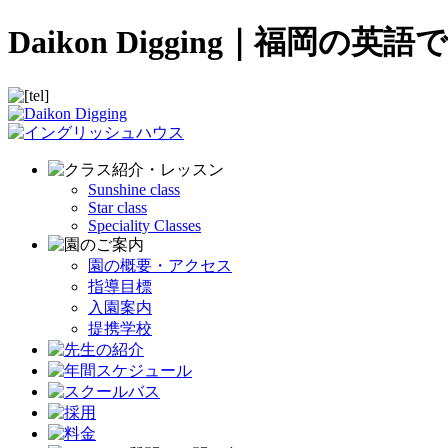
Daikon Digging｜福
Sunshine class
Star class
Speciality Classes
園の概要・アクセス
指導目標
入園案内
提携学校