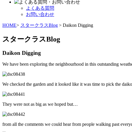
よくある質問
お問い合わせ
HOME
>
スタークラスBlog
> Daikon Digging
スタークラスBlog
Daikon Digging
We have been exploring the neighbourhood in this outstanding weathe
We checked the garden and it looked like it was time to pick the daik
They were not as big as we hoped but…
from all the comments we could hear from people walking past every