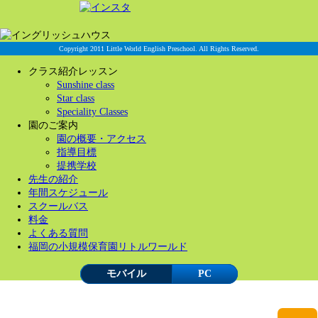
Copyright 2011 Little World English Preschool. All Rights Reserved.
クラス紹介レッスン
Sunshine class
Star class
Speciality Classes
園のご案内
園の概要・アクセス
指導目標
提携学校
先生の紹介
年間スケジュール
スクールバス
料金
よくある質問
福岡の小規模保育園リトルワールド
モバイル
PC