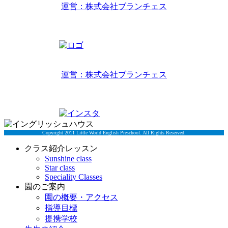
運営：株式会社ブランチェス
〒814-0022福岡市早良区原7丁目2-14
TEL 092-407-6533
リトルワールドイングリッシュハウス
運営：株式会社ブランチェス
〒814-0022福岡市早良区原7丁目2-5
TEL 092-834-6266
Copyright 2011 Little World English Preschool. All Rights Reserved.
クラス紹介レッスン
Sunshine class
Star class
Speciality Classes
園のご案内
園の概要・アクセス
指導目標
提携学校