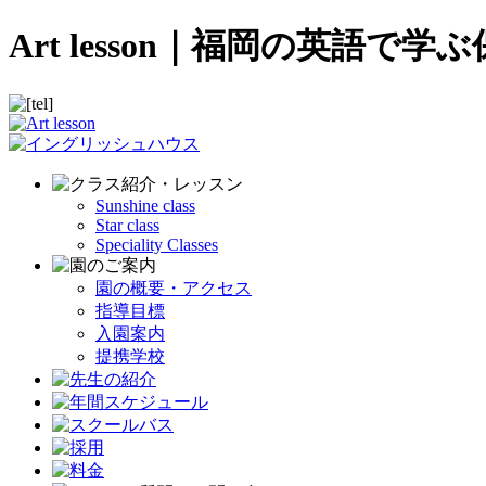
Art lesson｜福岡の英
Sunshine class
Star class
Speciality Classes
園の概要・アクセス
指導目標
入園案内
提携学校