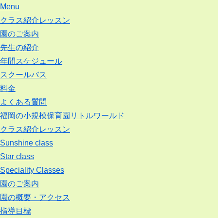
Menu
クラス紹介レッスン
園のご案内
先生の紹介
年間スケジュール
スクールバス
料金
よくある質問
福岡の小規模保育園リトルワールド
クラス紹介レッスン
Sunshine class
Star class
Speciality Classes
園のご案内
園の概要・アクセス
指導目標