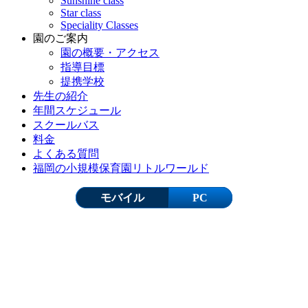
Sunshine class
Star class
Speciality Classes
園のご案内
園の概要・アクセス
指導目標
提携学校
先生の紹介
年間スケジュール
スクールバス
料金
よくある質問
福岡の小規模保育園リトルワールド
モバイル
PC