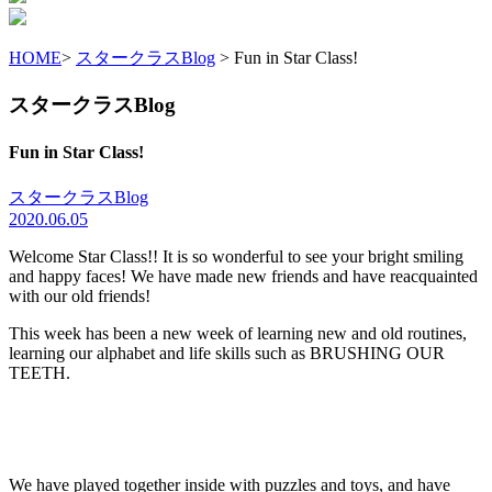
HOME
>
スタークラスBlog
> Fun in Star Class!
スタークラスBlog
Fun in Star Class!
スタークラスBlog
2020.06.05
Welcome Star Class!! It is so wonderful to see your bright smiling
and happy faces! We have made new friends and have reacquainted
with our old friends!
This week has been a new week of learning new and old routines,
learning our alphabet and life skills such as BRUSHING OUR
TEETH.
We have played together inside with puzzles and toys, and have