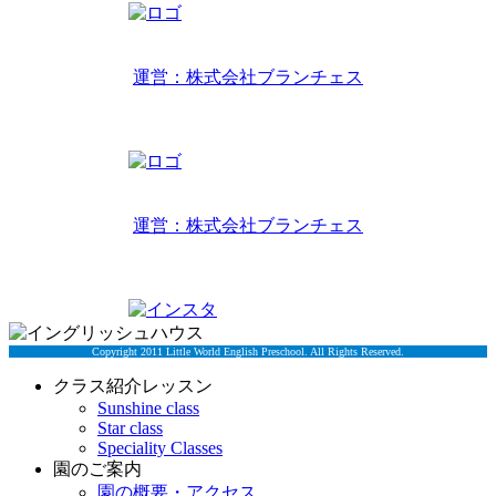
リトルワールドインターナショナルキッズ
運営：株式会社ブランチェス
〒814-0022福岡市早良区原7丁目2-14
TEL 092-407-6533
リトルワールドイングリッシュハウス
運営：株式会社ブランチェス
〒814-0022福岡市早良区原7丁目2-5
TEL 092-834-6266
Copyright 2011 Little World English Preschool. All Rights Reserved.
クラス紹介レッスン
Sunshine class
Star class
Speciality Classes
園のご案内
園の概要・アクセス