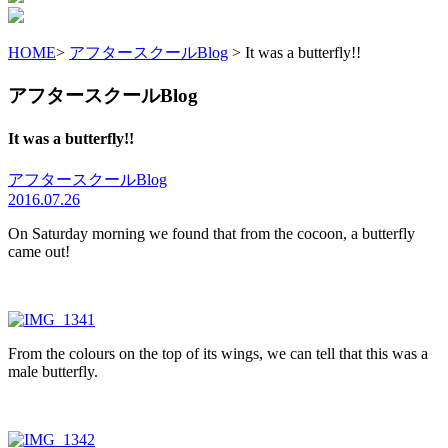
HOME
>
アフタースクールBlog
> It was a butterfly!!
アフタースクールBlog
It was a butterfly!!
アフタースクールBlog
2016.07.26
On Saturday morning we found that from the cocoon, a butterfly
came out!
From the colours on the top of its wings, we can tell that this was a
male butterfly.