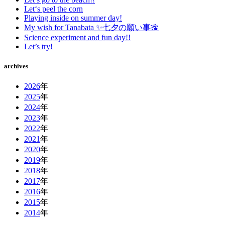
Let‘s peel the corn
Playing inside on summer day!
My wish for Tanabata ✨七夕の願い事🎋
Science experiment and fun day!!
Let’s try!
archives
2026
年
2025
年
2024
年
2023
年
2022
年
2021
年
2020
年
2019
年
2018
年
2017
年
2016
年
2015
年
2014
年