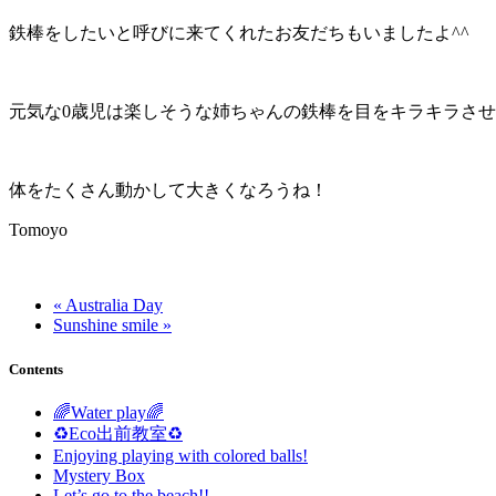
鉄棒をしたいと呼びに来てくれたお友だちもいましたよ^^
元気な0歳児は楽しそうな姉ちゃんの鉄棒を目をキラキラさ
体をたくさん動かして大きくなろうね！
Tomoyo
« Australia Day
Sunshine smile »
Contents
🌈Water play🌈
♻️Eco出前教室♻️
Enjoying playing with colored balls!
Mystery Box
Let’s go to the beach!!