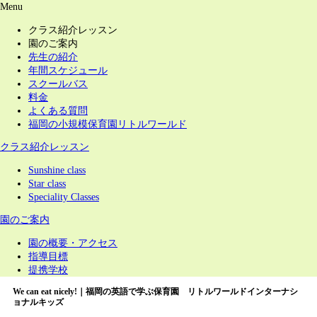
Menu
クラス紹介レッスン
園のご案内
先生の紹介
年間スケジュール
スクールバス
料金
よくある質問
福岡の小規模保育園リトルワールド
クラス紹介レッスン
Sunshine class
Star class
Speciality Classes
園のご案内
園の概要・アクセス
指導目標
提携学校
We can eat nicely!｜福岡の英語で学ぶ保育園 リトルワールドインターナシ
ョナルキッズ