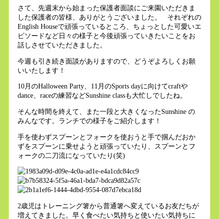
さて、先週末から始まった保護者面談にご来園いただきま
した保護者の皆様、ありがとうございました。 それぞれの
English Houseで頑張っているところ、ちょっとした可愛いエ
ピソードなど日々の様子と今後頑張っていきたいことをお
話しさせていただきました。
今週も引き続き面談がありますので、どうぞよろしくお願
いいたします！
10月のHalloween Party、11月のSports dayに向けてcraftや
dance、raceの練習などSunshine classも大忙しでしたね。
そんな時間を終えて、また一段と大きくなったSunshine の
みんなです。ランチでの様子をご紹介します！
手を使わずスプーンとフォークを使おうと手で掴んだおか
ずをスプーンに乗せようと頑張っていたり、スプーンとフ
ォークの二刀流になっていたり(笑)
2歳児はトレーニング箸から普通箸へ変えているお友だちが
増えてきました。早く食べたい気持ちと使いたい気持ちに