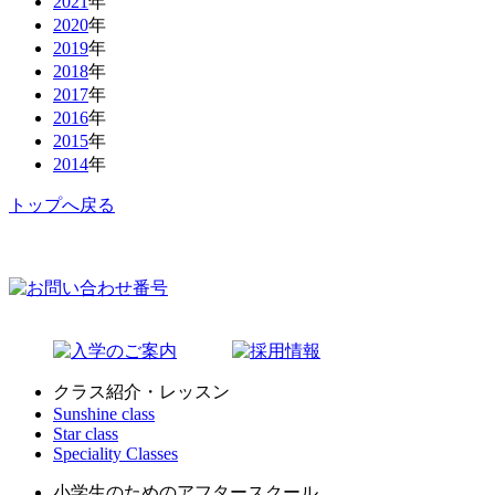
2021
年
2020
年
2019
年
2018
年
2017
年
2016
年
2015
年
2014
年
トップへ戻る
クラス紹介・レッスン
Sunshine class
Star class
Speciality Classes
小学生のためのアフタースクール