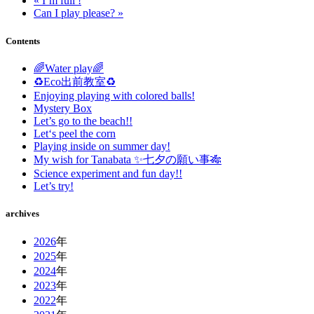
« I’m full !
Can I play please? »
Contents
🌈Water play🌈
♻️Eco出前教室♻️
Enjoying playing with colored balls!
Mystery Box
Let’s go to the beach!!
Let‘s peel the corn
Playing inside on summer day!
My wish for Tanabata ✨七夕の願い事🎋
Science experiment and fun day!!
Let’s try!
archives
2026
年
2025
年
2024
年
2023
年
2022
年