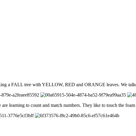
 making a FALL tree with YELLOW, RED and ORANGE leaves. We talked a
re learning to count and match numbers. They like to touch the foam 