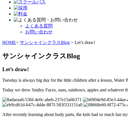
よくある質問
お問い合わせ
HOME
>
サンシャインクラスBlog
> Let’s draw!
サンシャインクラスBlog
Let’s draw!
Tuesday is always big day for the little children after a lesson, Wate
Today we drew Smiley Faces, suns, rainbows, apples and whatever th
After recently learning about body parts, the kids had so much fun tryi