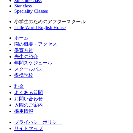
Sunshine class
Star class
Speciality Classes
小学生のためのアフタースクール
Little World English House
ホーム
園の概要・アクセス
保育方針
先生の紹介
年間スケジュール
スクールバス
提携学校
料金
よくある質問
お問い合わせ
入園のご案内
採用情報
プライバシーポリシー
サイトマップ