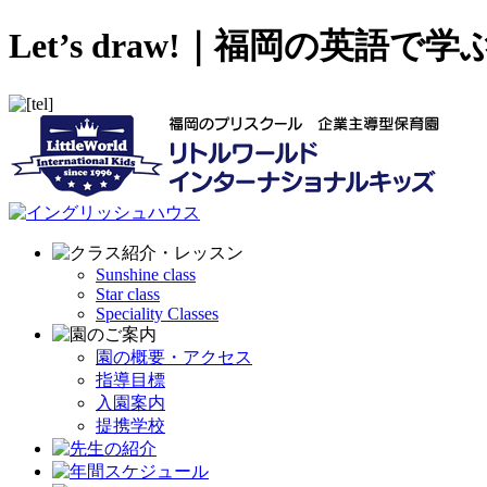
Let’s draw!｜福岡の
Sunshine class
Star class
Speciality Classes
園の概要・アクセス
指導目標
入園案内
提携学校