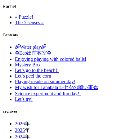
Rachel
« Puzzle!
The 5 senses »
Contents
🌈Water play🌈
♻️Eco出前教室♻️
Enjoying playing with colored balls!
Mystery Box
Let’s go to the beach!!
Let‘s peel the corn
Playing inside on summer day!
My wish for Tanabata ✨七夕の願い事🎋
Science experiment and fun day!!
Let’s try!
archives
2026
年
2025
年
2024
年