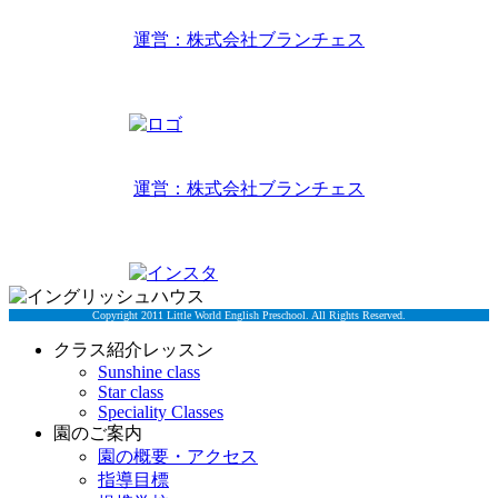
リトルワールドインターナショナルキッズ
運営：株式会社ブランチェス
〒814-0022福岡市早良区原7丁目2-14
TEL 092-407-6533
リトルワールドイングリッシュハウス
運営：株式会社ブランチェス
〒814-0022福岡市早良区原7丁目2-5
TEL 092-834-6266
Copyright 2011 Little World English Preschool. All Rights Reserved.
クラス紹介レッスン
Sunshine class
Star class
Speciality Classes
園のご案内
園の概要・アクセス
指導目標