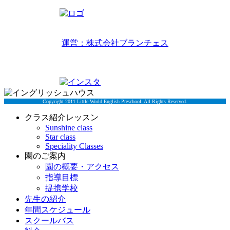
リトルワールドイングリッシュハウス
運営：株式会社ブランチェス
〒814-0022福岡市早良区原7丁目2-5
TEL 092-834-6266
Copyright 2011 Little World English Preschool. All Rights Reserved.
クラス紹介レッスン
Sunshine class
Star class
Speciality Classes
園のご案内
園の概要・アクセス
指導目標
提携学校
先生の紹介
年間スケジュール
スクールバス