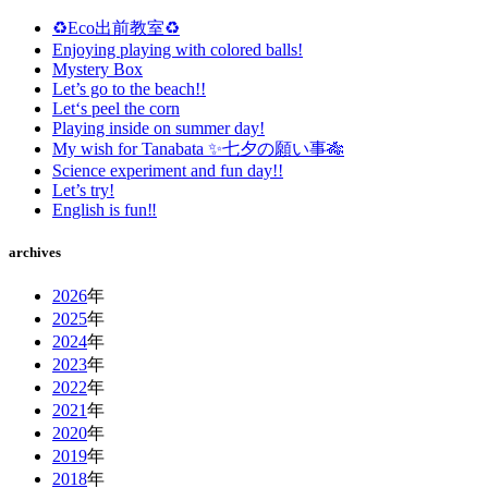
♻️Eco出前教室♻️
Enjoying playing with colored balls!
Mystery Box
Let’s go to the beach!!
Let‘s peel the corn
Playing inside on summer day!
My wish for Tanabata ✨七夕の願い事🎋
Science experiment and fun day!!
Let’s try!
English is fun‼️
archives
2026
年
2025
年
2024
年
2023
年
2022
年
2021
年
2020
年
2019
年
2018
年