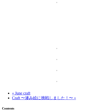
« June craft
Craft 〜滲み絵に挑戦しました！〜 »
Contents