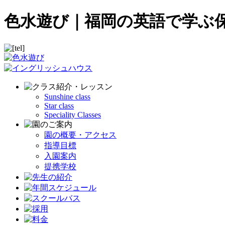
色水遊び｜福岡の英語で学ぶ
Sunshine class
Star class
Speciality Classes
園の概要・アクセス
指導目標
入園案内
提携学校